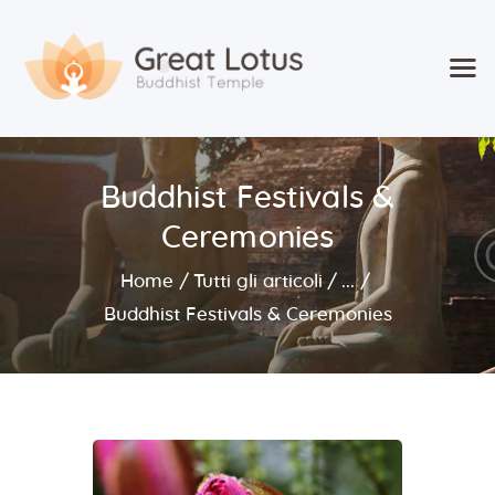
Home
Buddhist Festivals &
Classes & Events
About the Temple
Ceremonies
Meditation Classes
Home
Tutti gli articoli
...
Contact
Buddhist Festivals & Ceremonies