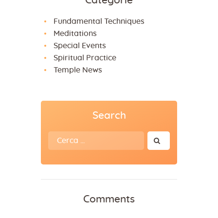
Categorie
n
Fundamental Techniques
a
Meditations
t
Special Events
i
Spiritual Practice
v
Temple News
e
:
Search
Ricerca
per:
Comments