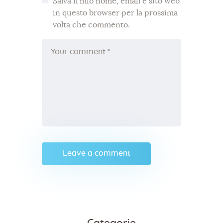
Salva il mio nome, email e sito web
in questo browser per la prossima
volta che commento.
A
l
t
e
r