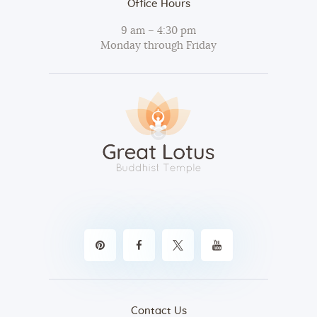
Office Hours
t
i
9 am – 4:30 pm
v
Monday through Friday
e
:
Contact Us